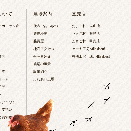
ついて
農場案内
直売店
ーガニック卵
代表ごあいさつ
たまご村 塩山店
農場概要
たまご村 敷島店
受賞歴
たまご村 甲府店
地図アクセス
ケーキ工房 villa doeuf
麓卵
生産者紹介
有機工房 Bio villa doeuf
農場の風景
お肉
設備紹介
リーム
ふれあい広場
工品
ト
ックバウム
お支払い
会員制度