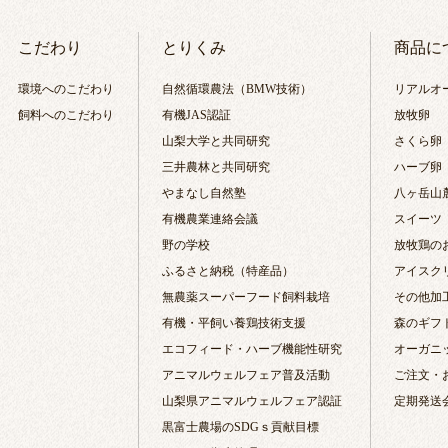
こだわり
とりくみ
商品に
環境へのこだわり
自然循環農法（BMW技術）
リアルオ
飼料へのこだわり
有機JAS認証
放牧卵
山梨大学と共同研究
さくら卵
三井農林と共同研究
ハーブ卵
やまなし自然塾
八ヶ岳山
有機農業連絡会議
スイーツ
野の学校
放牧鶏の
ふるさと納税（特産品）
アイスク
無農薬スーパーフード飼料栽培
その他加
有機・平飼い養鶏技術支援
森のギフ
エコフィード・ハーブ機能性研究
オーガニ
アニマルウェルフェア普及活動
ご注文・
山梨県アニマルウェルフェア認証
定期発送
黒富士農場のSDGｓ貢献目標