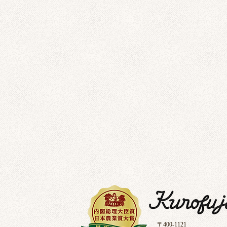
〒400-1121