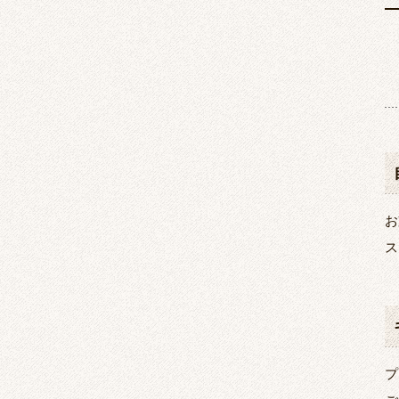
お
ス
プ