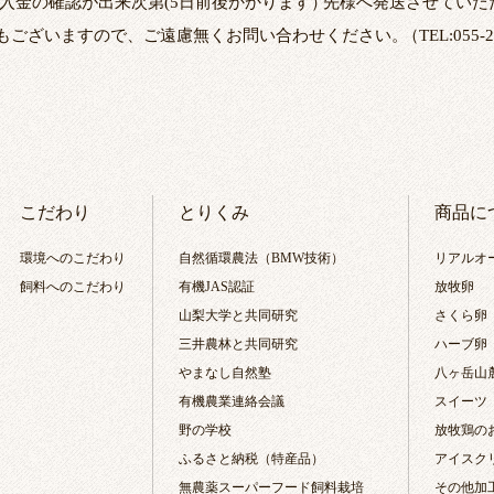
入金の確認が出来次第(5日前後かかります
）
先様へ発送させていた
もございますので、ご遠慮無くお問い合わせください。
（
TEL:055-2
こだわり
とりくみ
商品に
環境へのこだわり
自然循環農法（BMW技術）
リアルオ
飼料へのこだわり
有機JAS認証
放牧卵
山梨大学と共同研究
さくら卵
三井農林と共同研究
ハーブ卵
やまなし自然塾
八ヶ岳山
有機農業連絡会議
スイーツ
野の学校
放牧鶏の
ふるさと納税（特産品）
アイスク
無農薬スーパーフード飼料栽培
その他加