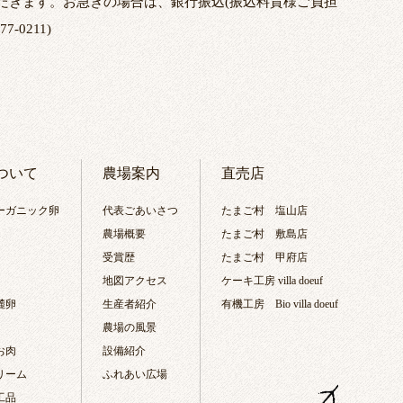
だきます。お急ぎの場合は、銀行振込(振込料貴様ご負担
77-0211)
ついて
農場案内
直売店
ーガニック卵
代表ごあいさつ
たまご村 塩山店
農場概要
たまご村 敷島店
受賞歴
たまご村 甲府店
地図アクセス
ケーキ工房 villa doeuf
麓卵
生産者紹介
有機工房 Bio villa doeuf
農場の風景
お肉
設備紹介
リーム
ふれあい広場
工品