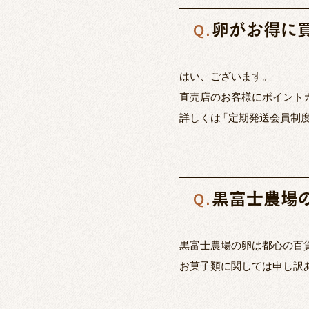
卵がお得に買
Q.
はい、ございます。
直売店のお客様にポイント
詳しくは
「
定期発送会員制
黒富士農場
Q.
黒富士農場の卵は都心の百
お菓子類に関しては申し訳