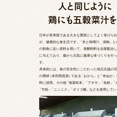
人と同じように
鶏にも五穀菜汁を
日本が長寿国である大きな要因としてよく挙げら
が、健康的な食生活です。
「
米と味噌汁、漬物
」
と
の朝食に近い原料を用いて、発酵飼料を自家配合
に与えており、腸から元気に健康な体づくりを行
す。
具体的には、食の安全性にこだわった地元生協の
の廃材
（
未利用資源
）
である
「
おから
」
と
「
米ぬか
」
料に採用。その他
「
海藻粉末
」
「
アオサ
」
「
魚粉
」
「
「
竹粉
」
「
ニンニク
」
「
オリゴ糖
」
などを使用してい