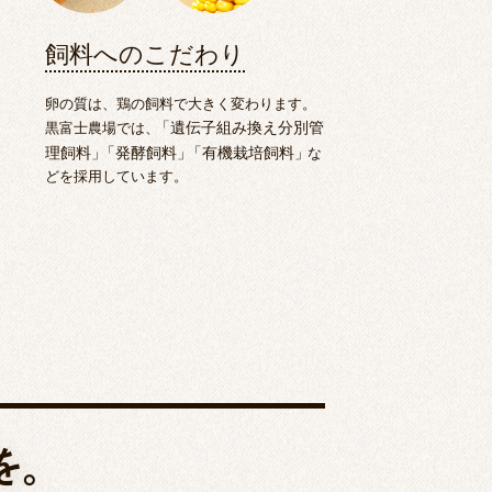
飼料へのこだわり
卵の質は、鶏の飼料で大きく変わります。
黒富士農場では、
「
遺伝子組み換え分別管
理飼料
」
「
発酵飼料
」
「
有機栽培飼料
」
な
どを採用しています。
を。