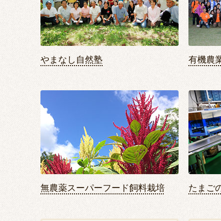
やまなし自然塾
有機農
無農薬スーパーフード飼料栽培
たまご