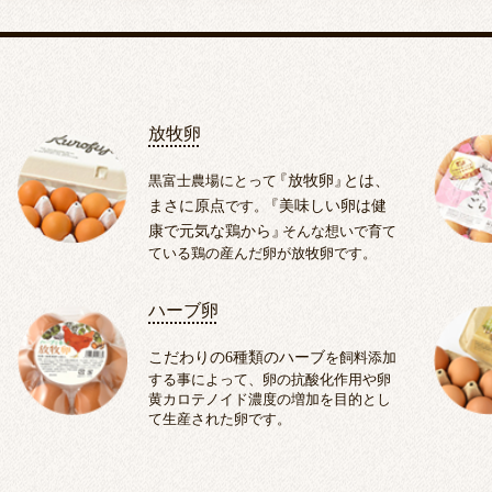
放牧卵
黒富士農場にとって
『
放牧卵
』
とは、
まさに原点
です。
『
美味しい卵は健
康で元気な鶏から
』
そんな想いで育て
ている鶏の産んだ卵が放牧卵です。
ハーブ卵
こだわりの6種類のハーブ
を飼料添加
する事によって、卵の抗酸化作用や卵
黄カロテノイド濃度の増加を目的とし
て生産された卵です。