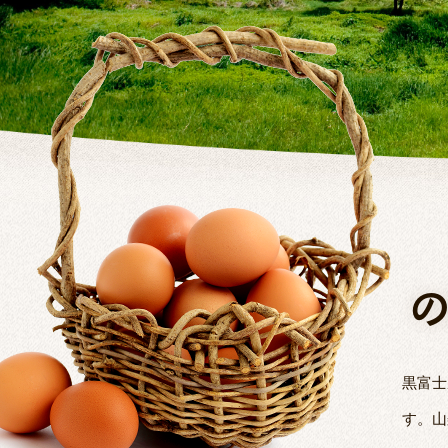
の
黒富士
す。山