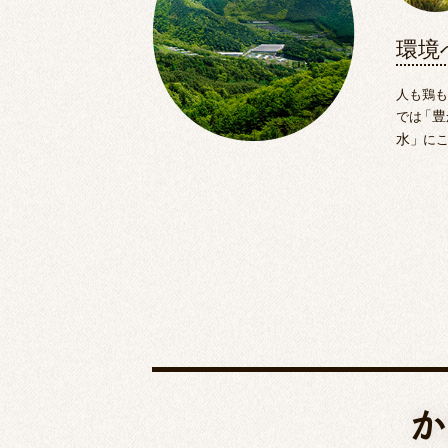
環境
人も鶏
では
「
豊
水
」
に
か