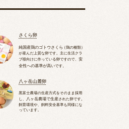
さくら卵
純国産鶏のゴトウさくら
（
鶏の種類
）
が産んだ上質な卵です。主に生活クラ
ブ様向けに作っている卵ですので、
安
全性への基準が高い
です。
八ヶ岳山麓卵
黒富士農場の生産方式をそのまま採用
し、
八ヶ岳農場で生産
された卵です。
飼育環境や、飼料安全基準も同様にな
っています。