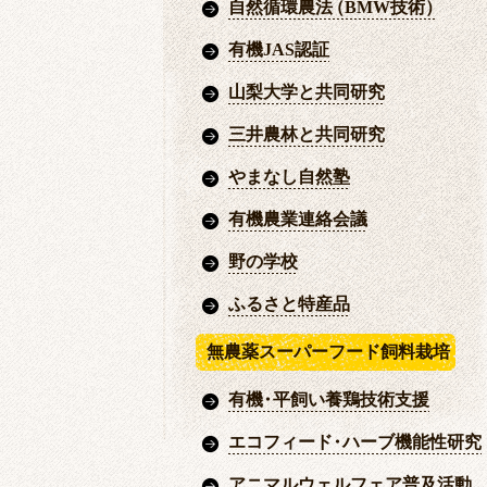
自然循環農法
（
BMW技術
）
有機JAS認証
山梨大学と共同研究
三井農林と共同研究
やまなし自然塾
有機農業連絡会議
野の学校
ふるさと特産品
無農薬スーパーフード飼料栽培
有機
・
平飼い養鶏技術支援
エコフィード
・
ハーブ機能性研究
アニマルウェルフェア普及活動