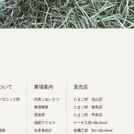
ついて
農場案内
直売店
ーガニック卵
代表ごあいさつ
たまご村 塩山店
農場概要
たまご村 敷島店
受賞歴
たまご村 甲府店
地図アクセス
ケーキ工房 villa doeuf
麓卵
生産者紹介
有機工房 Bio villa doeuf