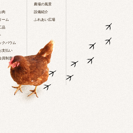
農場の風景
お肉
設備紹介
リーム
ふれあい広場
工品
ト
ックバウム
お支払い
会員制度