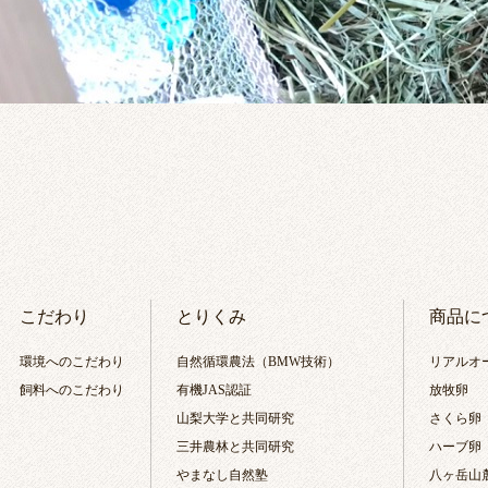
こだわり
とりくみ
商品に
環境へのこだわり
自然循環農法（BMW技術）
リアルオ
飼料へのこだわり
有機JAS認証
放牧卵
山梨大学と共同研究
さくら卵
三井農林と共同研究
ハーブ卵
やまなし自然塾
八ヶ岳山