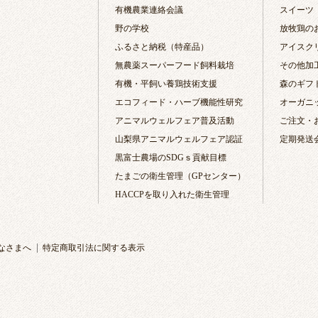
有機農業連絡会議
スイーツ
野の学校
放牧鶏の
ふるさと納税（特産品）
アイスク
無農薬スーパーフード飼料栽培
その他加
有機・平飼い養鶏技術支援
森のギフ
エコフィード・ハーブ機能性研究
オーガニ
アニマルウェルフェア普及活動
ご注文・
山梨県アニマルウェルフェア認証
定期発送
黒富士農場のSDGｓ貢献目標
たまごの衛生管理（GPセンター）
HACCPを取り入れた衛生管理
なさまへ
特定商取引法に関する表示