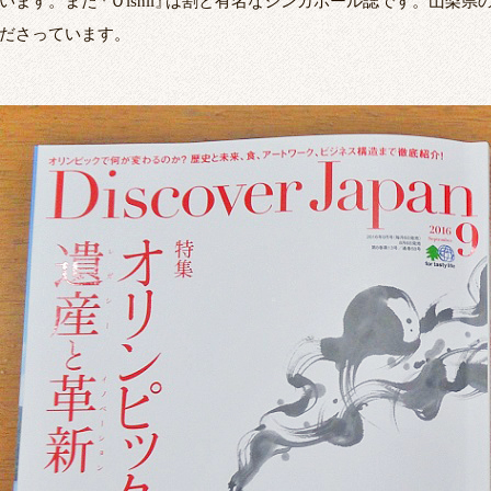
います。また
『
Ｏishii
』
は割と有名なシンガポール誌です。山梨県のお
ださっています。