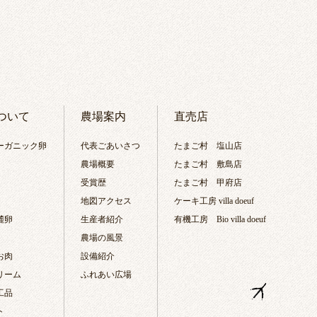
ついて
農場案内
直売店
ーガニック卵
代表ごあいさつ
たまご村 塩山店
農場概要
たまご村 敷島店
受賞歴
たまご村 甲府店
地図アクセス
ケーキ工房 villa doeuf
麓卵
生産者紹介
有機工房 Bio villa doeuf
農場の風景
お肉
設備紹介
リーム
ふれあい広場
工品
ト