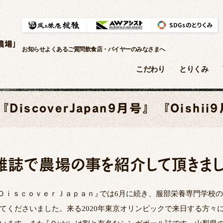
農場」
お知らせ
よくあるご質問
飲食店・バイヤーのみなさまへ
こだわり
とりくみ
『DiscoverJapan9月号』 『Ｏish
雑誌で農場の事を紹介して頂きまし
ＤｉｓｃｏｖｅｒＪａｐａｎ
』
では6月に続き、服部栄養専門学校
てくださいました。来る2020年東京オリンピックで来日する方