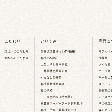
こだわり
とりくみ
商品に
環境へのこだわり
自然循環農法（BMW技術）
リアルオ
飼料へのこだわり
有機JAS認証
放牧卵
山梨大学と共同研究
さくら卵
三井農林と共同研究
ハーブ卵
やまなし自然塾
八ヶ岳山
有機農業連絡会議
スイーツ
野の学校
放牧鶏の
ふるさと納税（特産品）
アイスク
無農薬スーパーフード飼料栽培
その他加
有機・平飼い養鶏技術支援
森のギフ